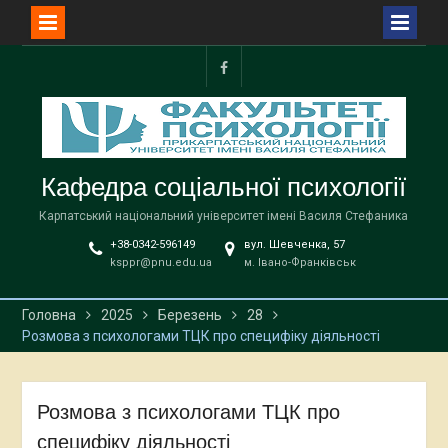
Перейти
до
facebook
вмісту
Кафедра соціальної психології
Карпатський національний університет імені Василя Стефаника
+38-0342-596149
вул. Шевченка, 57
ksppr@pnu.edu.ua
м. Івано-Франківськ
Головна
2025
Березень
28
Розмова з психологами ТЦК про специфіку діяльності
Розмова з психологами ТЦК про
специфіку діяльності