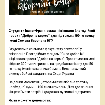
Студенти Івано-Франківська ініціювали благодійний
проект “Добро на кермо” для підтримки 50-го полку
імені Семена Височана НГУ
Студентська спільнота факультету психології у
співпраці з Благодійним фондом “Сила добра ІФ”
ініціювала проект “Добро на кермо”. Проект має на меті
зібрати 300 тисяч гривень на придбання пікапу для 50-
го полку імені полковника Семена Височана, який
виконує бойові завдання на Сході України.
На даний момент ініціаторами вже зібрано третину
необхідної суми — 100 тисяч гривень. Для досягнення
кінцевої мети потрібні додаткові зусилля і підтримка.
Як ви можете допомогти: