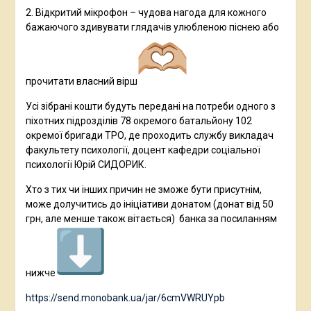
2. Відкритий мікрофон – чудова нагода для кожного
бажаючого здивувати глядачів улюбленою піснею або
прочитати власний вірш
Усі зібрані кошти будуть передані на потреби одного з
піхотних підрозділів 78 окремого батальйону 102
окремої бригади ТРО, де проходить службу викладач
факультету психології, доцент кафедри соціальної
психології Юрій СИДОРИК.
Хто з тих чи інших причин не зможе бути присутнім,
може долучитись до ініціативи донатом (донат від 50
грн, але менше також вітається) банка за посиланням
нижче
https://send.monobank.ua/jar/6cmVWRUYpb