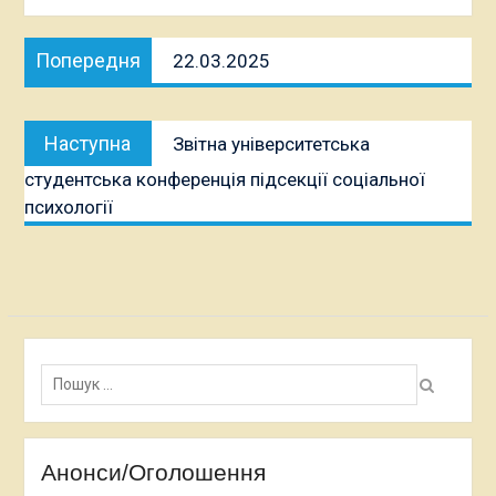
Навігація
Попередня
Попередня
22.03.2025
записів
публікація:
Наступна
Наступна
Звітна університетська
публікація:
студентська конференція підсекції соціальної
психології
Пошук:
Анонси/Оголошення