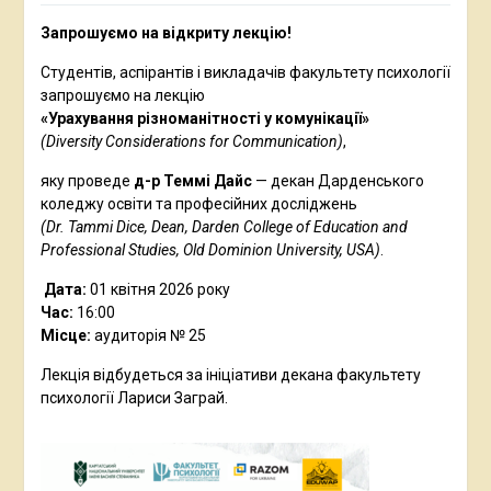
Запрошуємо на відкриту лекцію!
Студентів, аспірантів і викладачів факультету психології
запрошуємо на лекцію
«Урахування різноманітності у комунікації»
(Diversity Considerations for Communication)
,
яку проведе
д-р Теммі Дайс
— декан Дарденського
коледжу освіти та професійних досліджень
(Dr. Tammi Dice, Dean, Darden College of Education and
Professional Studies, Old Dominion University,
USA
)
.
Дата:
01 квітня 2026 року
Час:
16:00
Місце:
аудиторія № 25
Лекція відбудеться за ініціативи декана факультету
психології Лариси Заграй.