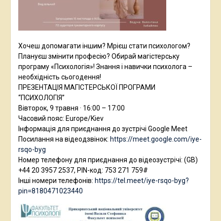
Хочеш допомагати іншим? Мрієш стати психологом?
Плануєш змінити професію? Обирай магістерську
програму «Психологія»! Знання і навички психолога –
необхідність сьогодення!
ПРЕЗЕНТАЦІЯ МАГІСТЕРСЬКОЇ ПРОГРАМИ
“ПСИХОЛОГІЯ”
Вівторок, 9 травня · 16:00 – 17:00
Часовий пояс: Europe/Kiev
Інформація для приєднання до зустрічі Google Meet
Посилання на відеодзвінок:
https://meet.google.com/iye-
rsqo-byg
Номер телефону для приєднання до відеозустрічі: ‪(GB)
+44 20 3957 2537‬, PIN-код: ‪753 271 759‬#
Інші номери телефонів:
https://tel.meet/iye-rsqo-byg?
pin=8180471023440