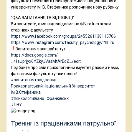
Факультет психології Прикарпатського національного
університету ім. В. Стефаника розпочинає нову рубрику
“Q&A ЗАПИТАННЯ ТА ВІДПОВІДІ”.
Ви запитуєте, а ми відповідаємо на ФБ та Інстаграм
сторінках факультету
https://www.facebook.com/groups/2455261138115706
https://www.instagram.com/faculty_psychology/?hl=ru
Запитання залишайте тут :
https://docs.google.com/
…/1sUprjyx6YZkyJVasMtArEdZ…/edit
Подбайте про свій психологічний імунітет разом з нами,
фахівцями факультету психології!
#запитаннятавідповіді
Прикарпатський Національний Університет
Ім.В.Стефаника
#психологиІвано_Франківськ
#ПНУ
Тренінг із працівниками патрульної