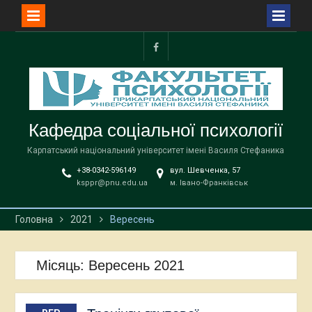
Перейти
до
facebook
вмісту
Кафедра соціальної психології
Карпатський національний університет імені Василя Стефаника
+38-0342-596149
вул. Шевченка, 57
ksppr@pnu.edu.ua
м. Івано-Франківськ
Головна
2021
Вересень
Місяць:
Вересень 2021