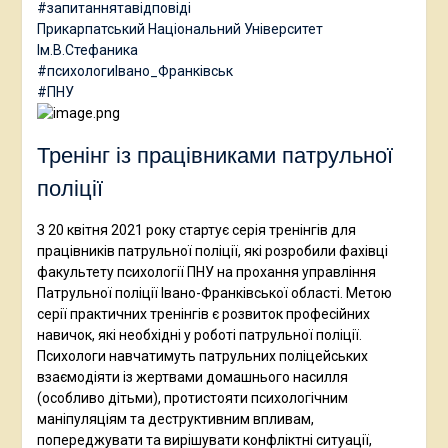
#запитаннятавідповіді
Прикарпатський Національний Університет
Ім.В.Стефаника
#психологиІвано_Франківськ
#ПНУ
Тренінг із працівниками патрульної
поліції
З 20 квітня 2021 року стартує серія тренінгів для
працівників патрульної поліції, які розробили фахівці
факультету психології ПНУ на прохання управління
Патрульної поліції Івано-Франківської області. Метою
серії практичних тренінгів є розвиток професійних
навичок, які необхідні у роботі патрульної поліції.
Психологи навчатимуть патрульних поліцейських
взаємодіяти із жертвами домашнього насилля
(особливо дітьми), протистояти психологічним
маніпуляціям та деструктивним впливам,
попереджувати та вирішувати конфліктні ситуації,