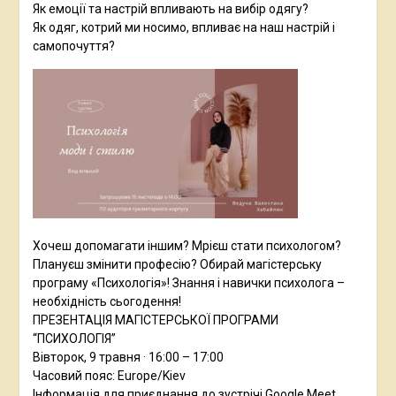
Як емоції та настрій впливають на вибір одягу?
Як одяг, котрий ми носимо, впливає на наш настрій і
самопочуття?
Хочеш допомагати іншим? Мрієш стати психологом?
Плануєш змінити професію? Обирай магістерську
програму «Психологія»! Знання і навички психолога –
необхідність сьогодення!
ПРЕЗЕНТАЦІЯ МАГІСТЕРСЬКОЇ ПРОГРАМИ
“ПСИХОЛОГІЯ”
Вівторок, 9 травня · 16:00 – 17:00
Часовий пояс: Europe/Kiev
Інформація для приєднання до зустрічі Google Meet