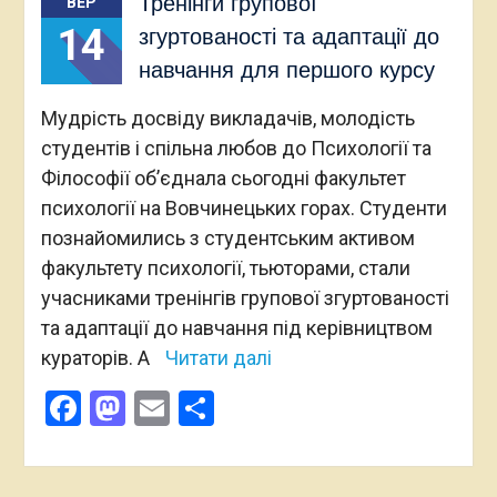
Тренінги групової
ВЕР
14
згуртованості та адаптації до
навчання для першого курсу
Мудрість досвіду викладачів, молодість
студентів і спільна любов до Психології та
Філософії об’єднала сьогодні факультет
психології на Вовчинецьких горах. Студенти
познайомились з студентським активом
факультету психології, тьюторами, стали
учасниками тренінгів групової згуртованості
та адаптації до навчання під керівництвом
кураторів. А
Читати далі
Facebook
Mastodon
Email
Поділитися