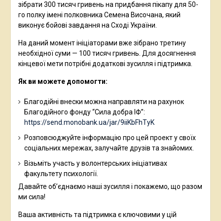
зібрати 300 тисяч гривень на придбання пікапу для 50-
го полку імені полковника Семена Височана, який
виконує бойові завдання на Сході України.
На даний момент ініціаторами вже зібрано третину
необхідної суми — 100 тисяч гривень. Для досягнення
кінцевої мети потрібні додаткові зусилля і підтримка.
Як ви можете допомогти:
Благодійні внески можна направляти на рахунок
Благодійного фонду “Сила добра ІФ”:
https://send.monobank.ua/jar/9iiKbFhTyK
Розповсюджуйте інформацію про цей проект у своїх
соціальних мережах, залучайте друзів та знайомих.
Візьміть участь у волонтерських ініціативах
факультету психології.
Давайте об’єднаємо наші зусилля і покажемо, що разом
ми сила!
Ваша активність та підтримка є ключовими у цій