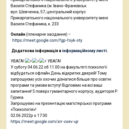
Василя Стефаника (м. Івано-Франківськ
вул. Шевченка, 57, центральний корпус
Прикарпатського національного університету імені
Василя Стефаника, к. 233
Онлайн
(пленарне засідання)
–
https://meet.google.com/fgp-foyk-oty
Додаткова інформація в
інформаційному листі.
УВАГА!
УВАГА!
У суботу 04.06.22 об 11.00 на факультеті психології
відбудеться офлайн День відкритих дверей! Тому
запрошуємо усіх охочих дізнатися більше про освітні
програми та умови вступу! Відповімо на всі ваші
запитання! 5 поверх гуманітарного корпусу, аудиторія Р.
Гурика.
Запрошуємо на презентацію магістерської програми
«Психологія»!
02.06.2022р о 17.00
https://meet.google.com/xrr-coev-ujr