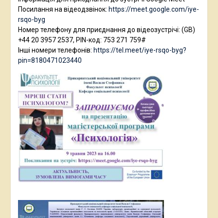
Посилання на відеодзвінок:
https://meet.google.com/iye-
rsqo-byg
Номер телефону для приєднання до відеозустрічі: ‪(GB)
+44 20 3957 2537‬, PIN-код: ‪753 271 759‬#
Інші номери телефонів:
https://tel.meet/iye-rsqo-byg?
pin=8180471023440