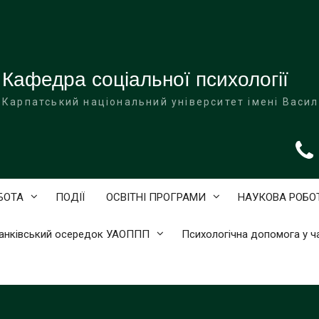
Кафедра соціальної психології
Карпатський національний університет імені Васи
БОТА
ПОДІЇ
ОСВІТНІ ПРОГРАМИ
НАУКОВА РОБО
анківський осередок УАОППП
Психологічна допомога у ча