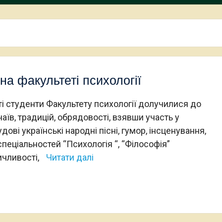
 на факультеті психології
виті студенти Факультету психології долучилися до
їв, традицій, обрядовості, взявши участь у
ові українські народні пісні, гумор, інсценування,
спеціальностей “Психологія “, “Філософія”
чливості,
Читати далі