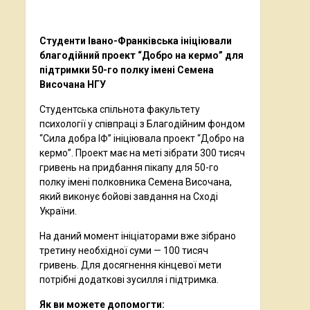
Студенти Івано-Франківська ініціювали
благодійний проект “Добро на кермо” для
підтримки 50-го полку імені Семена
Височана НГУ
Студентська спільнота факультету
психології у співпраці з Благодійним фондом
“Сила добра ІФ” ініціювала проект “Добро на
кермо”. Проект має на меті зібрати 300 тисяч
гривень на придбання пікапу для 50-го
полку імені полковника Семена Височана,
який виконує бойові завдання на Сході
України.
На даний момент ініціаторами вже зібрано
третину необхідної суми — 100 тисяч
гривень. Для досягнення кінцевої мети
потрібні додаткові зусилля і підтримка.
Як ви можете допомогти: