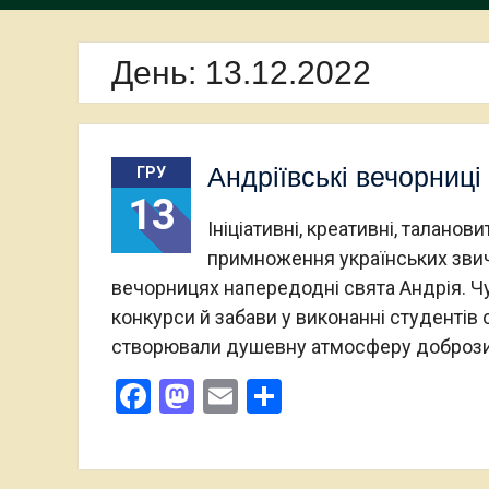
День:
13.12.2022
Андріївські вечорниці
ГРУ
13
Ініціативні, креативні, талано
примноження українських звича
вечорницях напередодні свята Андрія. Чуд
конкурси й забави у виконанні студентів 
створювали душевну атмосферу добрози
Facebook
Mastodon
Email
Поділитися