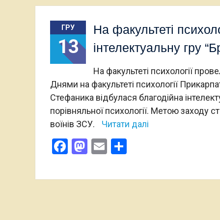
На факультеті психоло
ГРУ
13
інтелектуальну гру “Б
На факультеті психології прове
Днями на факультеті психології Прикарпа
Стефаника відбулася благодійна інтелекту
порівняльної психології. Метою заходу ст
воїнів ЗСУ.
Читати далі
Facebook
Mastodon
Email
Поділитися