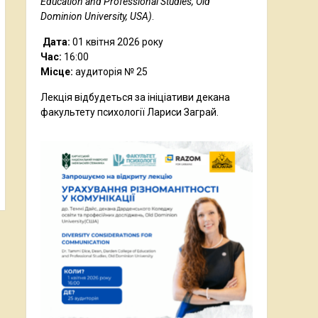
Education and Professional Studies, Old
Dominion University,
USA
)
.
Дата:
01 квітня 2026 року
Час:
16:00
Місце:
аудиторія № 25
Лекція відбудеться за ініціативи декана
факультету психології Лариси Заграй.