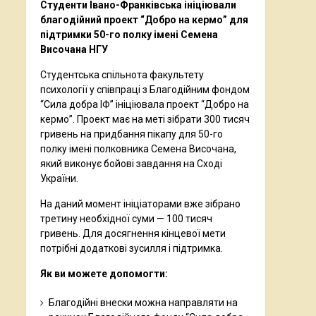
Студенти Івано-Франківська ініціювали
благодійний проект “Добро на кермо” для
підтримки 50-го полку імені Семена
Височана НГУ
Студентська спільнота факультету
психології у співпраці з Благодійним фондом
“Сила добра ІФ” ініціювала проект “Добро на
кермо”. Проект має на меті зібрати 300 тисяч
гривень на придбання пікапу для 50-го
полку імені полковника Семена Височана,
який виконує бойові завдання на Сході
України.
На даний момент ініціаторами вже зібрано
третину необхідної суми — 100 тисяч
гривень. Для досягнення кінцевої мети
потрібні додаткові зусилля і підтримка.
Як ви можете допомогти:
Благодійні внески можна направляти на