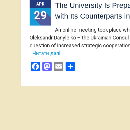
The University Is Prep
APR
29
with Its Counterparts 
An online meeting took place wh
Oleksandr Danyleiko – the Ukrainian Consu
question of increased strategic cooperatio
Читати далі
Facebook
Mastodon
Email
Share