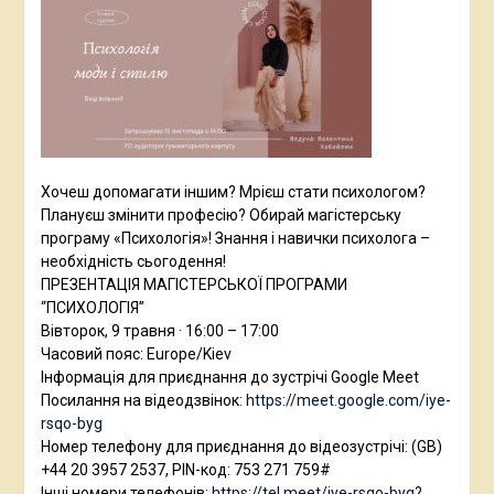
Хочеш допомагати іншим? Мрієш стати психологом?
Плануєш змінити професію? Обирай магістерську
програму «Психологія»! Знання і навички психолога –
необхідність сьогодення!
ПРЕЗЕНТАЦІЯ МАГІСТЕРСЬКОЇ ПРОГРАМИ
“ПСИХОЛОГІЯ”
Вівторок, 9 травня · 16:00 – 17:00
Часовий пояс: Europe/Kiev
Інформація для приєднання до зустрічі Google Meet
Посилання на відеодзвінок:
https://meet.google.com/iye-
rsqo-byg
Номер телефону для приєднання до відеозустрічі: ‪(GB)
+44 20 3957 2537‬, PIN-код: ‪753 271 759‬#
Інші номери телефонів:
https://tel.meet/iye-rsqo-byg?