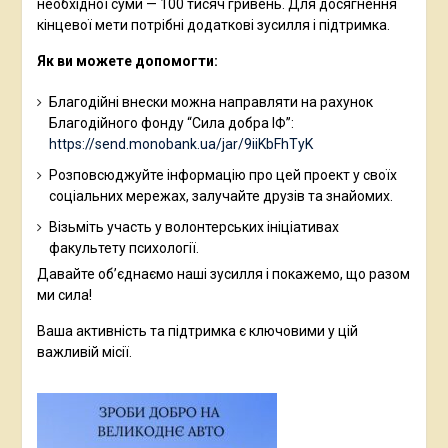
необхідної суми — 100 тисяч гривень. Для досягнення
кінцевої мети потрібні додаткові зусилля і підтримка.
Як ви можете допомогти:
Благодійні внески можна направляти на рахунок
Благодійного фонду “Сила добра ІФ”:
https://send.monobank.ua/jar/9iiKbFhTyK
Розповсюджуйте інформацію про цей проект у своїх
соціальних мережах, залучайте друзів та знайомих.
Візьміть участь у волонтерських ініціативах
факультету психології.
Давайте об’єднаємо наші зусилля і покажемо, що разом
ми сила!
Ваша активність та підтримка є ключовими у цій
важливій місії.