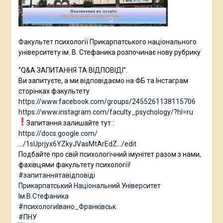
Факультет психології Прикарпатського національного
університету ім. В. Стефаника розпочинає нову рубрику
“Q&A ЗАПИТАННЯ ТА ВІДПОВІДІ”.
Ви запитуєте, а ми відповідаємо на ФБ та Інстаграм
сторінках факультету
https://www.facebook.com/groups/2455261138115706
https://www.instagram.com/faculty_psychology/?hl=ru
Запитання залишайте тут :
https://docs.google.com/
…/1sUprjyx6YZkyJVasMtArEdZ…/edit
Подбайте про свій психологічний імунітет разом з нами,
фахівцями факультету психології!
#запитаннятавідповіді
Прикарпатський Національний Університет
Ім.В.Стефаника
#психологиІвано_Франківськ
#ПНУ