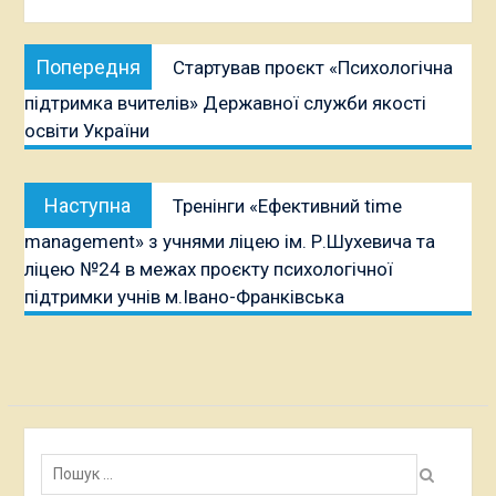
Навігація
Попередня
Попередня
Стартував проєкт «Психологічна
записів
публікація:
підтримка вчителів» Державної служби якості
освіти України
Наступна
Наступна
Тренінги «Ефективний time
публікація:
management» з учнями ліцею ім. Р.Шухевича та
ліцею №24 в межах проєкту психологічної
підтримки учнів м.Івано-Франківська
Пошук: