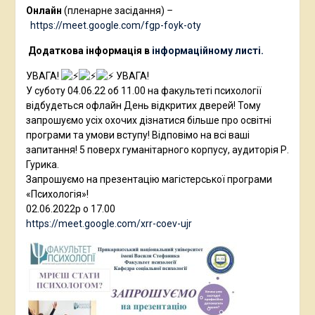
Онлайн
(пленарне засідання)
–
https://meet.google.com/fgp-foyk-oty
Додаткова інформація в
інформаційному листі.
УВАГА!
УВАГА!
У суботу 04.06.22 об 11.00 на факультеті психології
відбудеться офлайн День відкритих дверей! Тому
запрошуємо усіх охочих дізнатися більше про освітні
програми та умови вступу! Відповімо на всі ваші
запитання! 5 поверх гуманітарного корпусу, аудиторія Р.
Гурика.
Запрошуємо на презентацію магістерської програми
«Психологія»!
02.06.2022р о 17.00
https://meet.google.com/xrr-coev-ujr