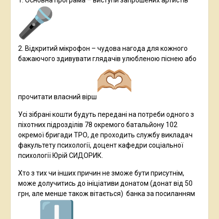
1. Основна програма – виступи запрошених артистів
2. Відкритий мікрофон – чудова нагода для кожного
бажаючого здивувати глядачів улюбленою піснею або
прочитати власний вірш
Усі зібрані кошти будуть передані на потреби одного з
піхотних підрозділів 78 окремого батальйону 102
окремої бригади ТРО, де проходить службу викладач
факультету психології, доцент кафедри соціальної
психології Юрій СИДОРИК.
Хто з тих чи інших причин не зможе бути присутнім,
може долучитись до ініціативи донатом (донат від 50
грн, але менше також вітається) банка за посиланням