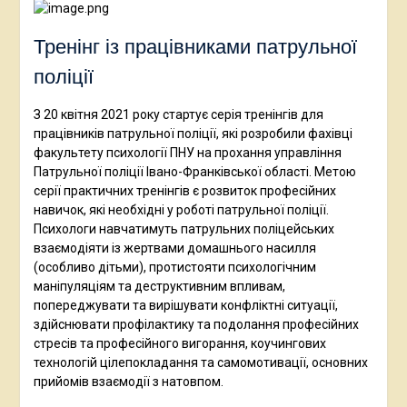
Тренінг із працівниками патрульної
поліції
З 20 квітня 2021 року стартує серія тренінгів для
працівників патрульної поліції, які розробили фахівці
факультету психології ПНУ на прохання управління
Патрульної поліції Івано-Франківської області. Метою
серії практичних тренінгів є розвиток професійних
навичок, які необхідні у роботі патрульної поліції.
Психологи навчатимуть патрульних поліцейських
взаємодіяти із жертвами домашнього насилля
(особливо дітьми), протистояти психологічним
маніпуляціям та деструктивним впливам,
попереджувати та вирішувати конфліктні ситуації,
здійснювати профілактику та подолання професійних
стресів та професійного вигорання, коучингових
технологій цілепокладання та самомотивації, основних
прийомів взаємодії з натовпом.