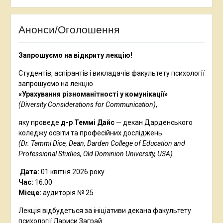
Анонси/Оголошення
Запрошуємо на відкриту лекцію!
Студентів, аспірантів і викладачів факультету психології
запрошуємо на лекцію
«Урахування різноманітності у комунікації»
(Diversity Considerations for Communication)
,
яку проведе
д-р Теммі Дайс
— декан Дарденського
коледжу освіти та професійних досліджень
(Dr. Tammi Dice, Dean, Darden College of Education and
Professional Studies, Old Dominion University,
USA
)
.
Дата:
01 квітня 2026 року
Час:
16:00
Місце:
аудиторія № 25
Лекція відбудеться за ініціативи декана факультету
психології Лариси Заграй.